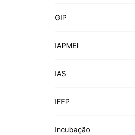
GAL (Grupo de Ação Local) é
territórios.
GIP
GIP (Gabinete de Inserção Pr
IAPMEI
IAPMEI é a entidade pública
IAS
IAS (Indexante dos Apoios Soc
sociais.
IEFP
IEFP (Instituto do Emprego e 
emprego e formação profissio
Incubação