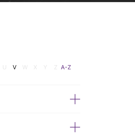
U
V
W
X
Y
Z
A-Z
e já têm atividade e querem
imento ou capacitação