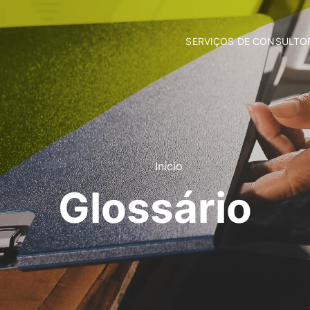
SERVIÇOS DE CONSULTO
Fundos Comunitários
Contabilidade
Consultoria Empresarial
Incubação de Empresas
Comunicação e Marketing
Formação Privada
Apoio Jurídico
Início
Glossário