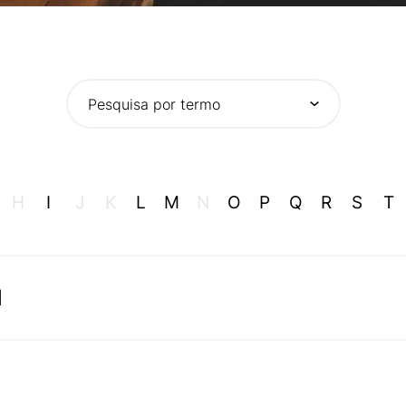
Pesquisa por termo
H
I
J
K
L
M
N
O
P
Q
R
S
T
al
programa de apoio dirigido a empresas ou startups qu
e incluir mentoria, apoio técnico, networking, invest