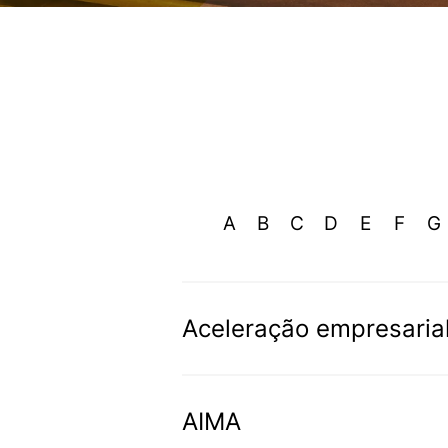
A
B
C
D
E
F
G
Aceleração empresari
Aceleração empresarial é um 
crescer mais rapidamente. Pod
AIMA
estratégica.