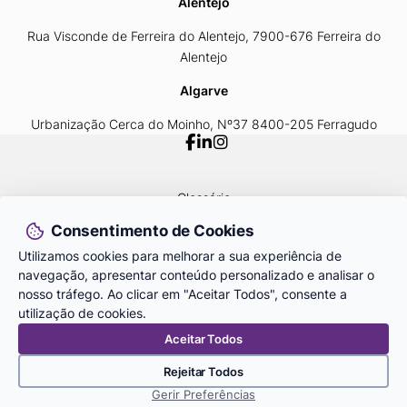
Alentejo
Rua Visconde de Ferreira do Alentejo, 7900-676 Ferreira do
Alentejo
Algarve
Urbanização Cerca do Moinho, Nº37 8400-205 Ferragudo
Glossário
Política de Privacidade
Consentimento de Cookies
Livro de Reclamações
Área Reservada ID START
Utilizamos cookies para melhorar a sua experiência de
navegação, apresentar conteúdo personalizado e analisar o
nosso tráfego. Ao clicar em "Aceitar Todos", consente a
© 2026
 IDSET
utilização de cookies.
By
bluesoft.pt
Aceitar Todos
Associação Portuguesa para a Inovação e Desenvolvimento
Cofinanciado por:
Rejeitar Todos
Gerir Preferências