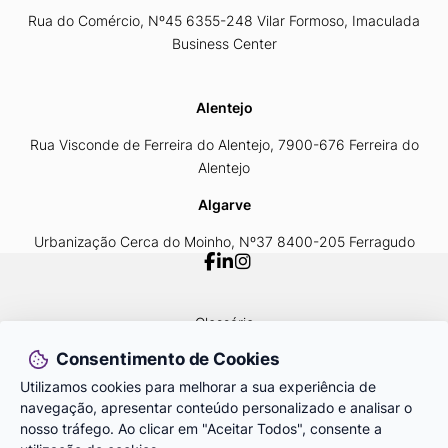
Rua do Comércio, Nº45 6355-248 Vilar Formoso, Imaculada
Business Center
Alentejo
Rua Visconde de Ferreira do Alentejo, 7900-676 Ferreira do
Alentejo
Algarve
Urbanização Cerca do Moinho, Nº37 8400-205 Ferragudo
Glossário
Política de Privacidade
Consentimento de Cookies
Livro de Reclamações
Área Reservada ID START
Utilizamos cookies para melhorar a sua experiência de
navegação, apresentar conteúdo personalizado e analisar o
nosso tráfego. Ao clicar em "Aceitar Todos", consente a
© 2026
 IDSET