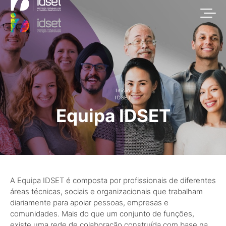
Início
IDSET
Equipa IDSET
A Equipa IDSET é composta por profissionais de diferentes
áreas técnicas, sociais e organizacionais que trabalham
diariamente para apoiar pessoas, empresas e
comunidades. Mais do que um conjunto de funções,
existe uma rede de colaboração construída com base na