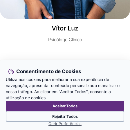
Vítor Luz
Psicólogo Clínico
Junte‑se à equipa IDSET
Consentimento de Cookies
A IDSET continua a crescer e a desenvolver novas
Utilizamos cookies para melhorar a sua experiência de
respostas em diferentes áreas de intervenção.
navegação, apresentar conteúdo personalizado e analisar o
Procuramos pessoas motivadas, com vontade de
nosso tráfego. Ao clicar em "Aceitar Todos", consente a
contribuir para projetos com impacto social, comunitário e
utilização de cookies.
organizacional.
Aceitar Todos
Se pretende colaborar connosco através de candidatura
espontânea, estágio curricular ou profissional, poderá
Rejeitar Todos
submeter a sua candidatura através do formulário
Gerir Preferências
disponível abaixo.