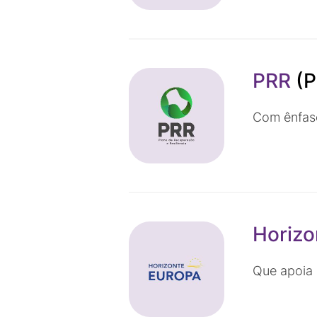
PRR
(P
Com ênfase
Horizo
Que apoia 