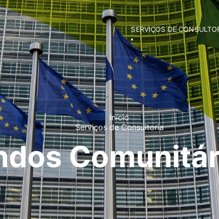
SERVIÇOS DE CONSULTO
Fundos Comunitários
Contabilidade
Consultoria Empresarial
Incubação de Empresas
Comunicação e Marketing
Formação Privada
Apoio Jurídico
Início
Serviços de Consultoria
ndos Comunitár