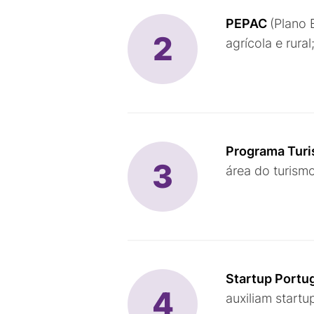
PEPAC
(Plano 
2
agrícola e rural
Programa Turi
3
área do turismo
Startup Portug
4
auxiliam start