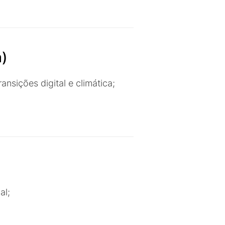
a)
sições digital e climática;
al;