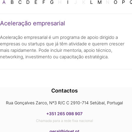
A
B
C
D
E
F
G
H
I
J
K
L
M
N
O
P
Aceleração empresarial
Aceleração empresarial é um programa de apoio dirigido a
empresas ou startups que já têm atividade e querem crescer
mais rapidamente. Pode incluir mentoria, apoio técnico,
networking, investimento ou capacitação estratégica.
Contactos
Rua Gonçalves Zarco, Nº3 R/C C 2910-714 Setúbal, Portugal
+351 265 098 907
Chamada para a rede fixa nacional
​​​​​​​geral@idset.pt