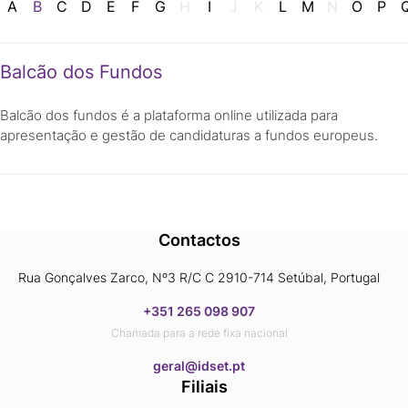
A
B
C
D
E
F
G
H
I
J
K
L
M
N
O
P
Balcão dos Fundos
Balcão dos fundos é a plataforma online utilizada para
apresentação e gestão de candidaturas a fundos europeus.
Contactos
Rua Gonçalves Zarco, Nº3 R/C C 2910-714 Setúbal, Portugal
+351 265 098 907
Chamada para a rede fixa nacional
​​​​​​​geral@idset.pt
Filiais