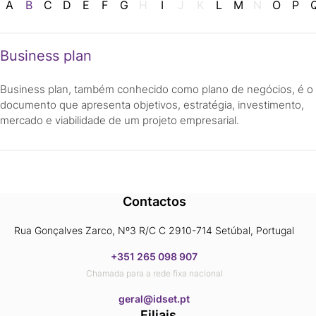
A
B
C
D
E
F
G
H
I
J
K
L
M
N
O
P
Business plan
Business plan, também conhecido como plano de negócios, é o
documento que apresenta objetivos, estratégia, investimento,
mercado e viabilidade de um projeto empresarial.
Contactos
Rua Gonçalves Zarco, Nº3 R/C C 2910-714 Setúbal, Portugal
+351 265 098 907
Chamada para a rede fixa nacional
​​​​​​​geral@idset.pt
Filiais