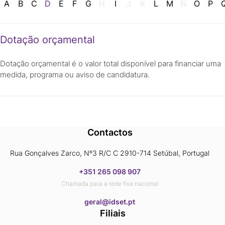
A
B
C
D
E
F
G
H
I
J
K
L
M
N
O
P
Dotação orçamental
Dotação orçamental é o valor total disponível para financiar uma
medida, programa ou aviso de candidatura.
Contactos
Rua Gonçalves Zarco, Nº3 R/C C 2910-714 Setúbal, Portugal
+351 265 098 907
Chamada para a rede fixa nacional
​​​​​​​geral@idset.pt
Filiais