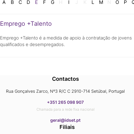
A
B
C
D
E
F
G
H
I
J
K
L
M
N
O
P
Emprego +Talento
Emprego +Talento é a medida de apoio à contratação de jovens
qualificados e desempregados.
Contactos
Rua Gonçalves Zarco, Nº3 R/C C 2910-714 Setúbal, Portugal
+351 265 098 907
Chamada para a rede fixa nacional
​​​​​​​geral@idset.pt
Filiais