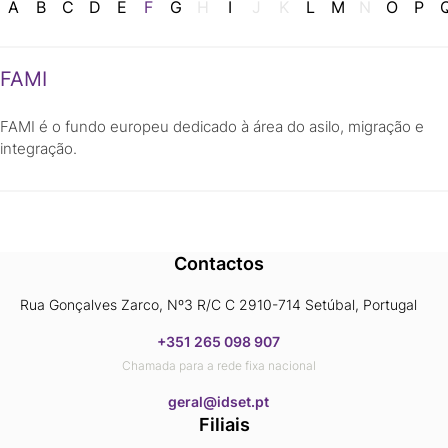
A
B
C
D
E
F
G
H
I
J
K
L
M
N
O
P
FAMI
FAMI é o fundo europeu dedicado à área do asilo, migração e
integração.
Contactos
Rua Gonçalves Zarco, Nº3 R/C C 2910-714 Setúbal, Portugal
+351 265 098 907
Chamada para a rede fixa nacional
​​​​​​​geral@idset.pt
Filiais