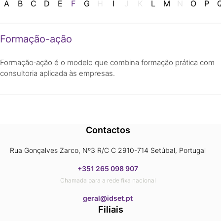
A
B
C
D
E
F
G
H
I
J
K
L
M
N
O
P
Formação-ação
Formação‑ação é o modelo que combina formação prática com
consultoria aplicada às empresas.
Contactos
Rua Gonçalves Zarco, Nº3 R/C C 2910-714 Setúbal, Portugal
+351 265 098 907
Chamada para a rede fixa nacional
​​​​​​​geral@idset.pt
Filiais