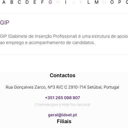
A
B
C
D
E
F
G
H
I
J
K
L
M
N
O
P
GIP
GIP (Gabinete de Inserção Profissional) é uma estrutura de apoio
ao emprego e acompanhamento de candidatos.
Contactos
Rua Gonçalves Zarco, Nº3 R/C C 2910-714 Setúbal, Portugal
+351 265 098 907
Chamada para a rede fixa nacional
​​​​​​​geral@idset.pt
Filiais