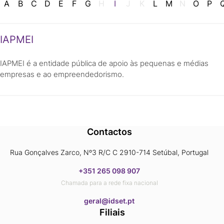
A
B
C
D
E
F
G
H
I
J
K
L
M
N
O
P
IAPMEI
IAPMEI é a entidade pública de apoio às pequenas e médias
empresas e ao empreendedorismo.
Contactos
Rua Gonçalves Zarco, Nº3 R/C C 2910-714 Setúbal, Portugal
+351 265 098 907
Chamada para a rede fixa nacional
​​​​​​​geral@idset.pt
Filiais