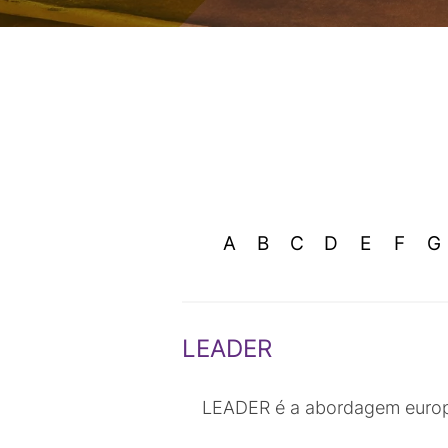
A
B
C
D
E
F
G
LEADER
LEADER é a abordagem europei