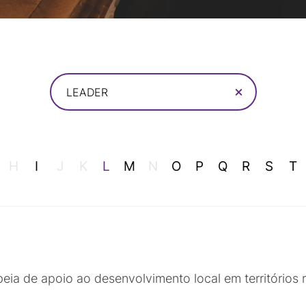
LEADER
H
I
J
K
L
M
N
O
P
Q
R
S
T
a de apoio ao desenvolvimento local em territórios r