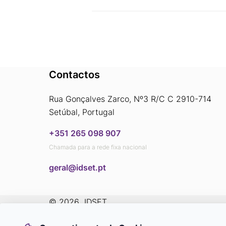
Contactos
Rua Gonçalves Zarco, Nº3 R/C C 2910-714
Setúbal, Portugal
+351 265 098 907
Chamada para a rede fixa nacional
​​​​​​​geral@idset.pt
© 2026
 IDSET
Glossário
Política de
Livro de