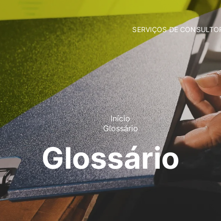
SERVIÇOS DE CONSULTO
Fundos Comunitários
Contabilidade
Consultoria Empresarial
Incubação de Empresas
Comunicação e Marketing
Formação Privada
Apoio Jurídico
Início
Glossário
Glossário