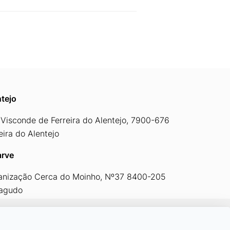
tejo
Visconde de Ferreira do Alentejo, 7900-676
eira do Alentejo
arve
anização Cerca do Moinho, Nº37 8400-205
ragudo
By
bluesoft.pt