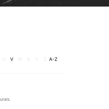
U
V
W
X
Y
Z
A-Z
urais.