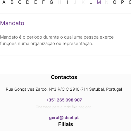
A
B
C
D
E
F
G
H
I
J
K
L
M
N
O
P
Mandato
Mandato é o período durante o qual uma pessoa exerce
funções numa organização ou representação.
Contactos
Rua Gonçalves Zarco, Nº3 R/C C 2910-714 Setúbal, Portugal
+351 265 098 907
Chamada para a rede fixa nacional
​​​​​​​geral@idset.pt
Filiais