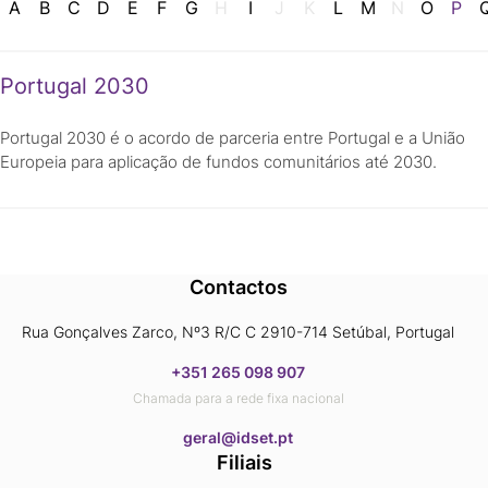
A
B
C
D
E
F
G
H
I
J
K
L
M
N
O
P
Portugal 2030
Portugal 2030 é o acordo de parceria entre Portugal e a União
Europeia para aplicação de fundos comunitários até 2030.
Contactos
Rua Gonçalves Zarco, Nº3 R/C C 2910-714 Setúbal, Portugal
+351 265 098 907
Chamada para a rede fixa nacional
​​​​​​​geral@idset.pt
Filiais