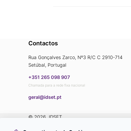
Contactos
Rua Gonçalves Zarco, Nº3 R/C C 2910-714
Setúbal, Portugal
+351 265 098 907
Chamada para a rede fixa nacional
​​​​​​​geral@idset.pt
© 2026
 IDSET
Glossário
Política de
Livro de