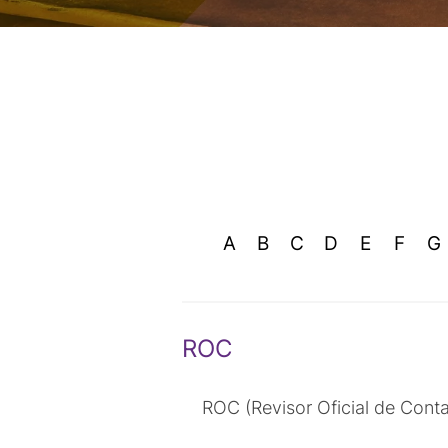
A
B
C
D
E
F
G
ROC
ROC (Revisor Oficial de Contas