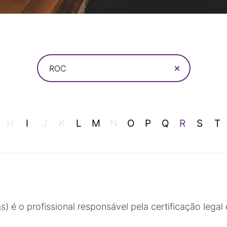
ROC
H
I
J
K
L
M
N
O
P
Q
R
S
T
) é o profissional responsável pela certificação legal