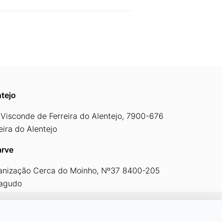
tejo
Visconde de Ferreira do Alentejo, 7900-676
eira do Alentejo
arve
anização Cerca do Moinho, Nº37 8400-205
ragudo
By
bluesoft.pt