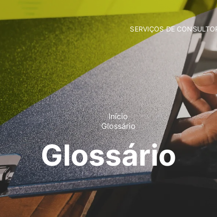
SERVIÇOS DE CONSULTO
Fundos Comunitários
Contabilidade
Consultoria Empresarial
Incubação de Empresas
Comunicação e Marketing
Formação Privada
Apoio Jurídico
Início
Glossário
Glossário