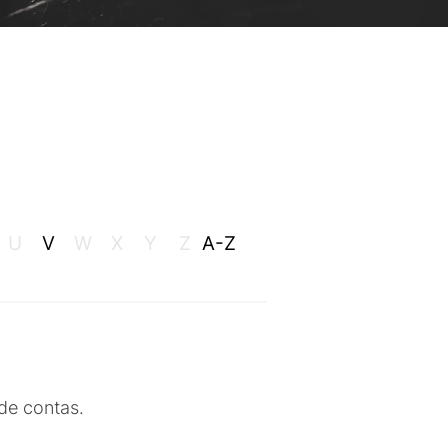
U
V
W
X
Y
Z
A-Z
 de contas.