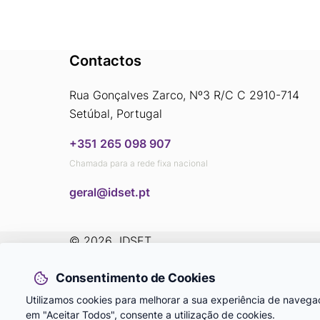
Contactos
Rua Gonçalves Zarco, Nº3 R/C C 2910-714
Setúbal, Portugal
+351 265 098 907
Chamada para a rede fixa nacional
​​​​​​​geral@idset.pt
© 2026
 IDSET
Glossário
Política de
Livro de
Consentimento de Cookies
Privacidade
Reclamações
Utilizamos cookies para melhorar a sua experiência de navegaç
Associação Portuguesa para a Inovação e Desenvolvimento
em "Aceitar Todos", consente a utilização de cookies.