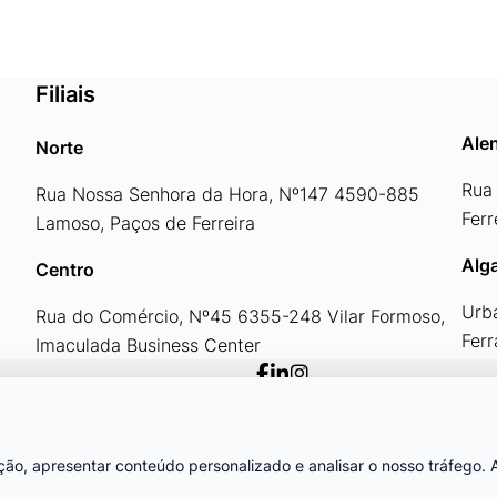
Filiais
Alen
Norte
Rua 
Rua Nossa Senhora da Hora, Nº147 4590-885
Ferr
Lamoso, Paços de Ferreira
Alg
Centro
Urb
Rua do Comércio, Nº45 6355-248 Vilar Formoso,
Fer
Imaculada Business Center
Área Reservada ID
START
Cofinanciado por:
ão, apresentar conteúdo personalizado e analisar o nosso tráfego. A