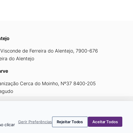
tejo
Visconde de Ferreira do Alentejo, 7900-676
eira do Alentejo
arve
anização Cerca do Moinho, Nº37 8400-205
ragudo
By
bluesoft.pt
Rejeitar Todos
Aceitar Todos
Gerir Preferências
o clicar