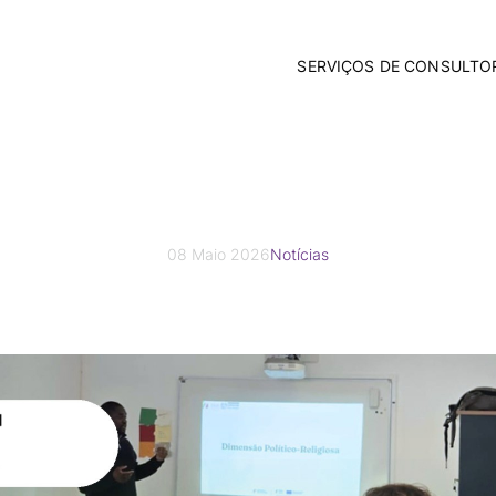
SERVIÇOS DE CONSULTO
 capacitação Ligh
Fundos Comunitários
Contabilidade
Sesimbra
Consultoria Empresarial
Incubação de Empresas
Comunicação e Marketing
Formação Privada
08 Maio 2026
Notícias
Apoio Jurídico